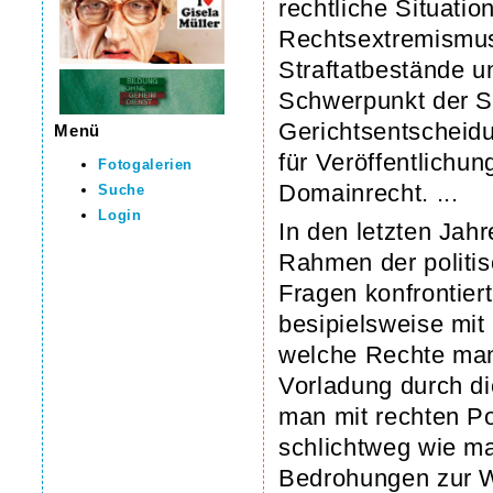
rechtliche Situati
Rechtsextremismus
Straftatbestände u
Schwerpunkt der Se
Gerichtsentscheidu
Menü
für Veröffentlichu
Fotogalerien
Domainrecht. ...
Suche
Login
In den letzten Jah
Rahmen der politis
Fragen konfrontier
besipielsweise mit
welche Rechte man 
Vorladung durch di
man mit rechten Po
schlichtweg wie ma
Bedrohungen zur W