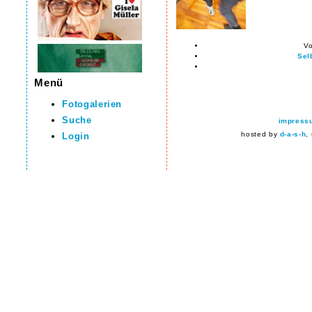
Vo
Sel
Menü
Fotogalerien
Suche
impress
hosted by
d-a-s-h
,
Login