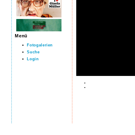
Menü
Fotogalerien
Suche
Login