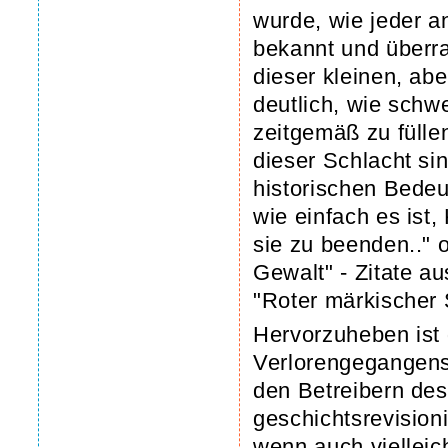
wurde, wie jeder a
bekannt und überras
dieser kleinen, ab
deutlich, wie schwe
zeitgemäß zu füll
dieser Schlacht sin
historischen Bedeut
wie einfach es ist,
sie zu beenden.." 
Gewalt" - Zitate a
"Roter märkischer 
Hervorzuheben ist
Verlorengegangens
den Betreibern de
geschichtsrevisionis
wenn auch vielleich