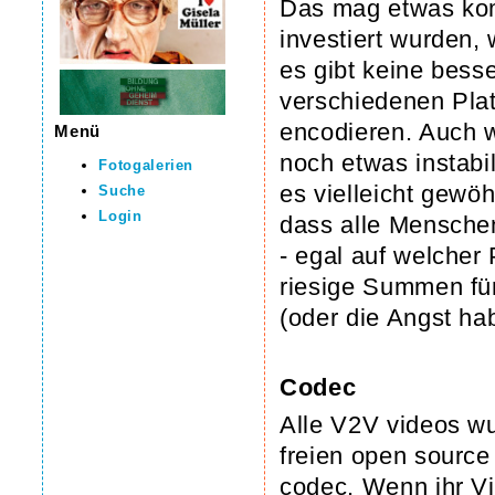
Das mag etwas kom
investiert wurden,
es gibt keine bess
verschiedenen Plat
encodieren. Auch 
Menü
noch etwas instabi
Fotogalerien
es vielleicht gewöh
Suche
Login
dass alle Mensche
- egal auf welcher 
riesige Summen fü
(oder die Angst ha
Codec
Alle V2V videos w
freien open source
codec. Wenn ihr Vi