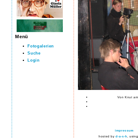
Menü
Fotogalerien
Suche
Login
Von Knut am
impressum
hosted by
d-a-s-h
, usin