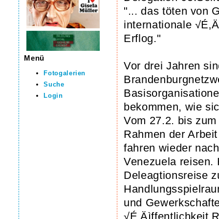
"... das töten vo
internationale √É‚Äì
Erflog."
Menü
Vor drei Jahren si
Fotogalerien
Brandenburgnetzwe
Suche
Basisorganisation
Login
bekommen, wie sich 
Vom 27.2. bis zum 
Rahmen der Arbeit
fahren wieder nac
Venezuela reisen. 
Deleagtionsreise zu
Handlungsspielraum
und Gewerkschaften
√É‚Äìffentlichkeit