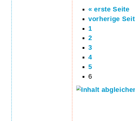
« erste Seite
vorherige Sei
1
2
3
4
5
6